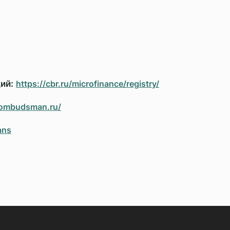
ий:
https://cbr.ru/microfinance/registry/
inombudsman.ru/
ans