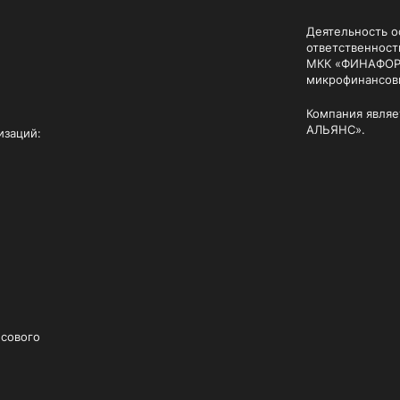
Деятельность о
ответственнос
МКК «ФИНАФОР»)
микрофинансовы
Компания явля
АЛЬЯНС».
изаций:
нсового