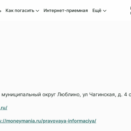
ь
Как погасить
Интернет-приемная
Ещё
асибо, ваш отзыв успешно отправлен!
. муниципальный округ Люблино, ул Чагинская, д. 4 с
.ru/
s://moneymania.ru/pravovaya-informaciya/